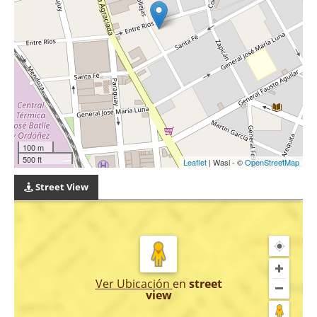
100 m
500 ft
Leaflet
| Wasi - ©
OpenStreetMap
Street View
Ver Ubicación
en
street
view