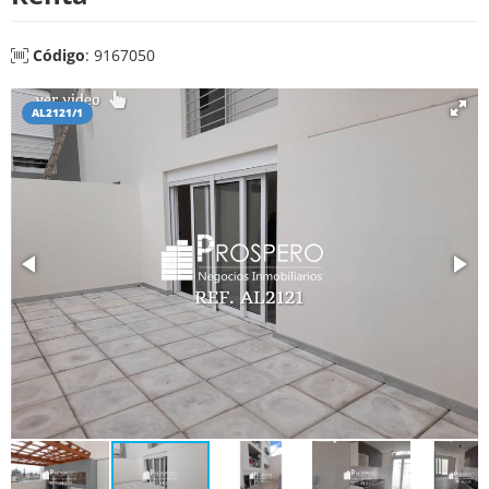
Código
: 9167050
AL2121/1