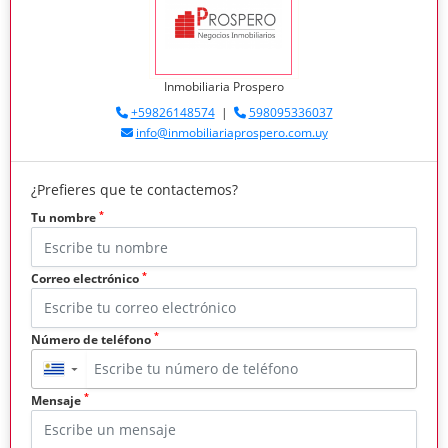
Inmobiliaria Prospero
+59826148574
|
598095336037
info@inmobiliariaprospero.com.uy
¿Prefieres que te contactemos?
*
Tu nombre
*
Correo electrónico
*
Número de teléfono
▼
*
Mensaje