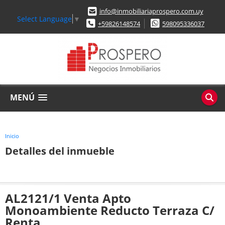
info@inmobiliariaprospero.com.uy
Select Language
▼
+59826148574
598095336037
MENÚ
Inicio
Detalles del inmueble
AL2121/1 Venta Apto
Monoambiente Reducto Terraza C/
Renta