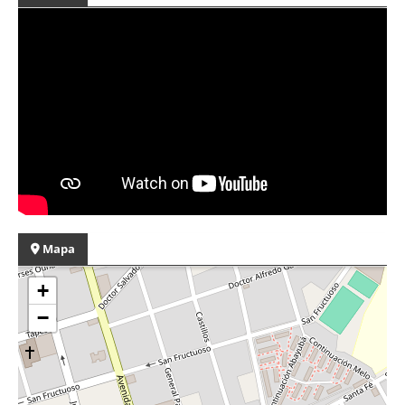
Mapa
+
−