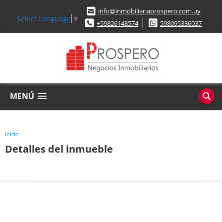
info@inmobiliariaprospero.com.uy
Select Language
▼
+59826148574
598095336037
MENÚ
Inicio
Detalles del inmueble