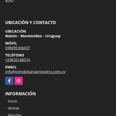
ADIU
UBICACIÓN Y CONTACTO
UBICACIÓN
Malvin - Montevideo - Uruguay
MÓVIL
598095336037
TELÉFONO
+59826148574
EMAIL
info@inmobiliariaprospero.com.uy
Facebook
Instagram
INFORMACIÓN
Inicio
Ventas
Alquiler