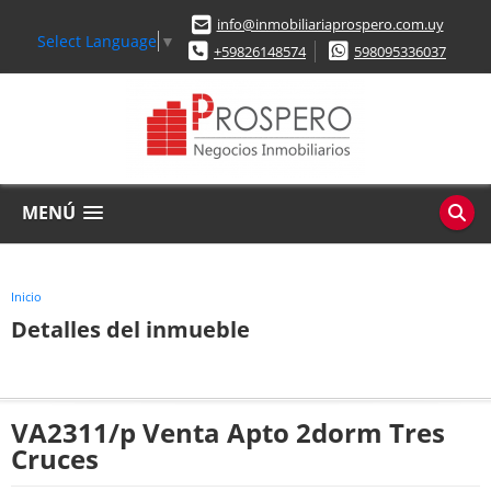
info@inmobiliariaprospero.com.uy
Select Language
▼
+59826148574
598095336037
MENÚ
Inicio
Detalles del inmueble
VA2311/p Venta Apto 2dorm Tres
Cruces