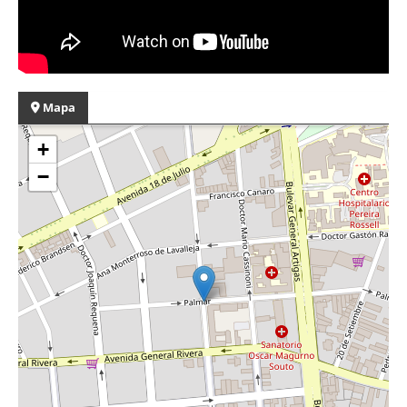
Mapa
+
−