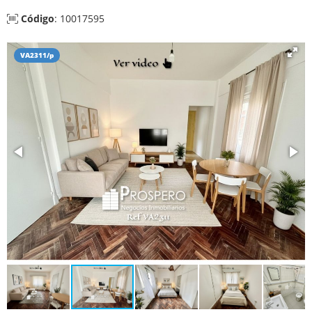
Código
: 10017595
VA2311/p