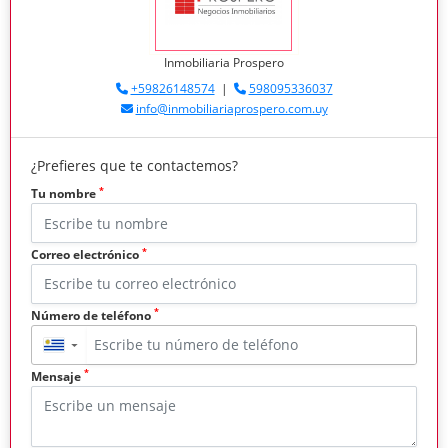
Inmobiliaria Prospero
+59826148574
|
598095336037
info@inmobiliariaprospero.com.uy
¿Prefieres que te contactemos?
*
Tu nombre
*
Correo electrónico
*
Número de teléfono
▼
*
Mensaje