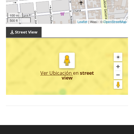
100 m
500 ft
Leaflet
| Wasi - ©
OpenStreetMap
Street View
Ver Ubicación
en
street
view