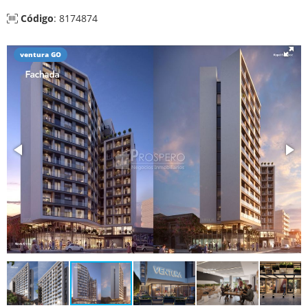
Código
: 8174874
ventura GO