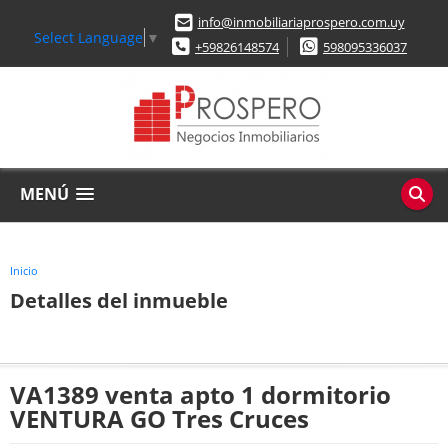
info@inmobiliariaprospero.com.uy
Select Language
▼
+59826148574
598095336037
MENÚ
Inicio
Detalles del inmueble
VA1389 venta apto 1 dormitorio
VENTURA GO Tres Cruces