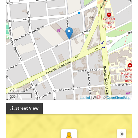
100 m
500 ft
Leaflet
| Wasi - ©
OpenStreetMap
Street View