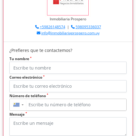
Inmobiliaria Prospero
+59826148574
|
598095336037
info@inmobiliariaprospero.com.uy
¿Prefieres que te contactemos?
*
Tu nombre
*
Correo electrónico
*
Número de teléfono
▼
*
Mensaje