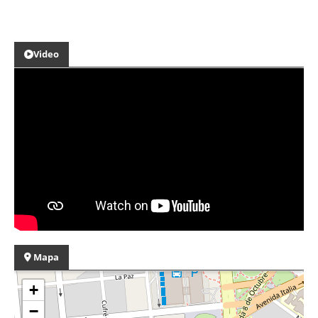
Video
Mapa
+
−