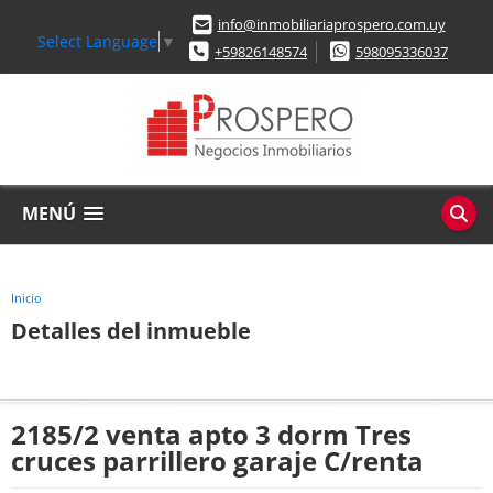
info@inmobiliariaprospero.com.uy
Select Language
▼
+59826148574
598095336037
MENÚ
Inicio
Detalles del inmueble
2185/2 venta apto 3 dorm Tres
cruces parrillero garaje C/renta