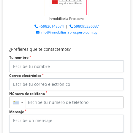
Inmobiliaria Prospero
+59826148574
|
598095336037
info@inmobiliariaprospero.com.uy
¿Prefieres que te contactemos?
*
Tu nombre
*
Correo electrónico
*
Número de teléfono
▼
*
Mensaje