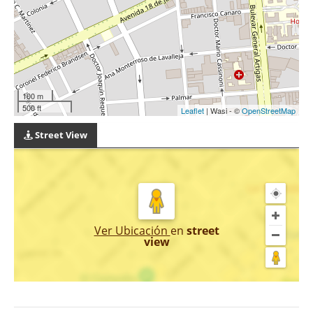
100 m
500 ft
Leaflet
| Wasi - ©
OpenStreetMap
Street View
Ver Ubicación
en
street
view