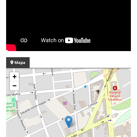
Mapa
+
−