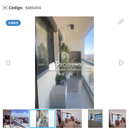
Código
: 9486494
2185/2