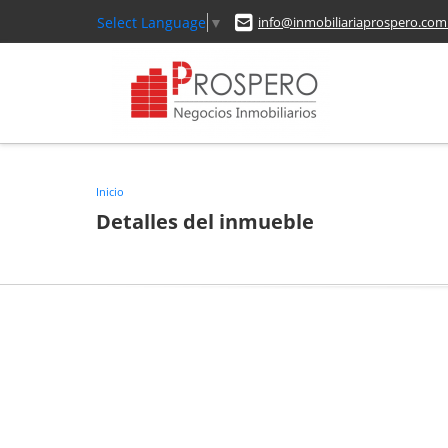
Select Language
▼
info@inmobiliariaprospero.com
Inicio
Detalles del inmueble