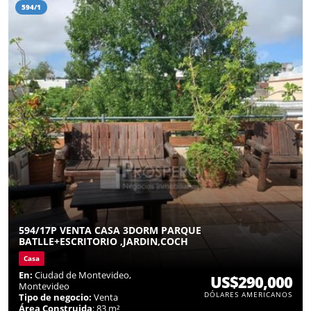
594/1
594/17P VENTA CASA 3DORM PARQUE
BATLLE+ESCRITORIO ,JARDIN,COCH
Casa
En:
Ciudad de Montevideo,
US$290,000
Montevideo
DÓLARES AMERICANOS
Tipo de negocio:
Venta
Área Construida
: 83 m²