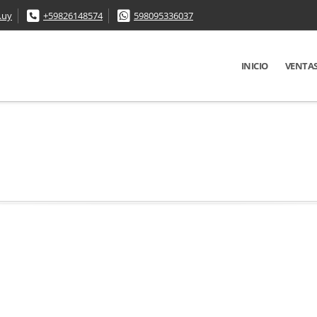
.uy
+59826148574
598095336037
INICIO
VENTA