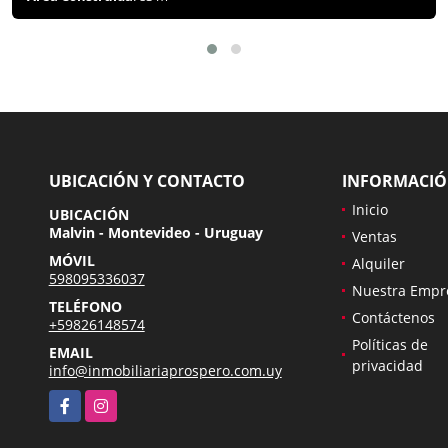
UBICACIÓN Y CONTACTO
INFORMACI
Inicio
UBICACIÓN
Malvin - Montevideo - Uruguay
Ventas
MÓVIL
Alquiler
598095336037
Nuestra Empr
TELÉFONO
Contáctenos
+59826148574
Políticas de
EMAIL
privacidad
info@inmobiliariaprospero.com.uy
Facebook
Instagram