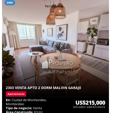
2303
2303 VENTA APTO 2 DORM MALVIN GARAJE
Apartamento
En:
Ciudad de Montevideo,
US$215,000
Montevideo
DÓLARES AMERICANOS
Tipo de negocio:
Venta
Área Construida
: 63 m²