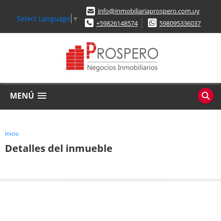
info@inmobiliariaprospero.com.uy
Select Language
▼
+59826148574
598095336037
MENÚ
Inicio
Detalles del inmueble