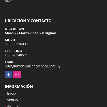
ADIU
UBICACIÓN Y CONTACTO
UBICACIÓN
Malvin - Montevideo - Uruguay
MÓVIL
598095336037
TELÉFONO
+59826148574
EMAIL
info@inmobiliariaprospero.com.uy
Facebook
Instagram
INFORMACIÓN
Inicio
Ventas
Alquiler