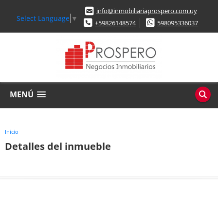
info@inmobiliariaprospero.com.uy
Select Language
▼
+59826148574
598095336037
MENÚ
Inicio
Detalles del inmueble