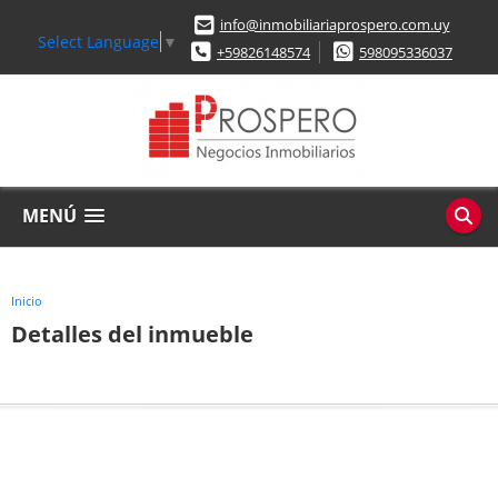
info@inmobiliariaprospero.com.uy
Select Language
▼
+59826148574
598095336037
MENÚ
Inicio
Detalles del inmueble