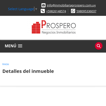
info@inmobiliariaprospero.com.uy
Select Language
▼
+59826148574
598095336037
MENÚ
Inicio
Detalles del inmueble