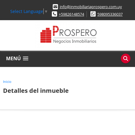
info@inmobiliariaprospero.com.uy
Select Language
▼
+59826148574
598095336037
MENÚ
Inicio
Detalles del inmueble