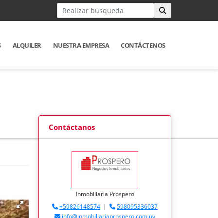
S
ALQUILER
NUESTRA EMPRESA
CONTÁCTENOS
Contáctanos
Inmobiliaria Prospero
+59826148574
|
598095336037
info@inmobiliariaprospero.com.uy