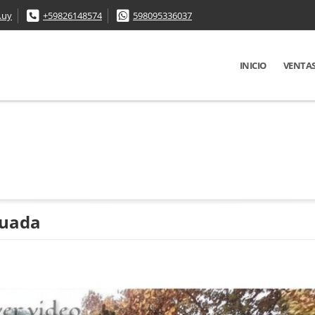
.uy
+59826148574
598095336037
INICIO
VENTA
guada