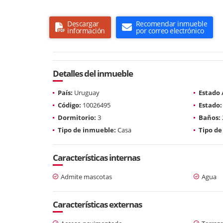
Descargar
Recomendar inmueble
información
por correo electrónico
Detalles del inmueble
País:
Uruguay
Estado
Código:
10026495
Estado:
Dormitorio:
3
Baños:
Tipo de inmueble:
Casa
Tipo de
Características internas
Admite mascotas
Agua
Características externas