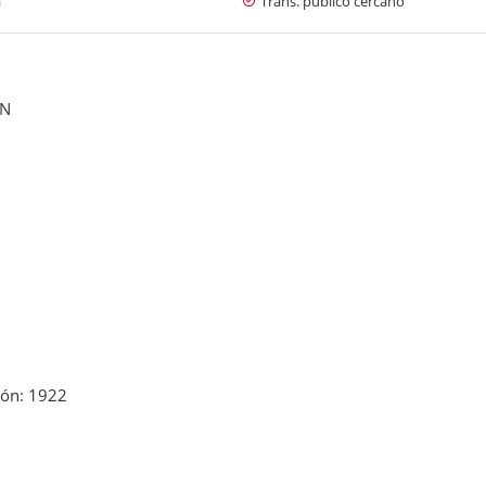
a
Trans. público cercano
ÓN
ión: 1922