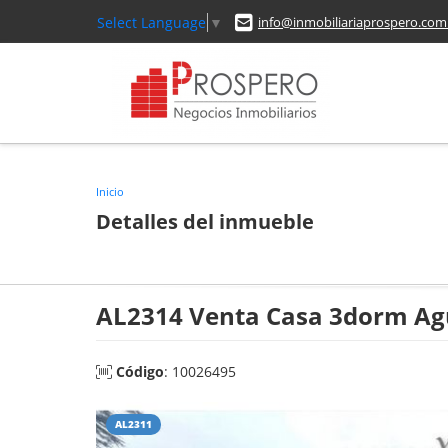
Select Language
▼
info@inmobiliariaprospero.com
Inicio
Detalles del inmueble
AL2314 Venta Casa 3dorm A
Código
: 10026495
AL2311