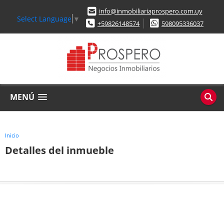
info@inmobiliariaprospero.com.uy
Select Language
▼
+59826148574
598095336037
MENÚ
Inicio
Detalles del inmueble