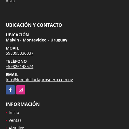
ADIU
UBICACIÓN Y CONTACTO
UBICACIÓN
Malvin - Montevideo - Uruguay
MÓVIL
598095336037
TELÉFONO
+59826148574
EMAIL
info@inmobiliariaprospero.com.uy
Facebook
Instagram
INFORMACIÓN
Inicio
Ventas
Alquiler