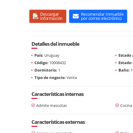
Descargar
Recomendar inmueble
información
por correo electrónico
Detalles del inmueble
País:
Uruguay
Estado
Código:
10008432
Estado:
Dormitorio:
1
Baño:
1
Tipo de negocio:
Venta
Características internas
Admite mascotas
Cocina
Características externas