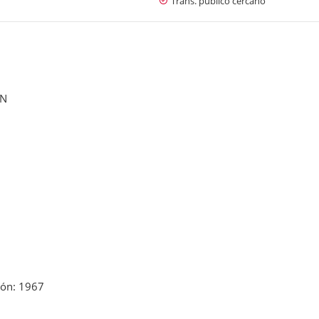
Trans. público cercano
ÓN
ión: 1967