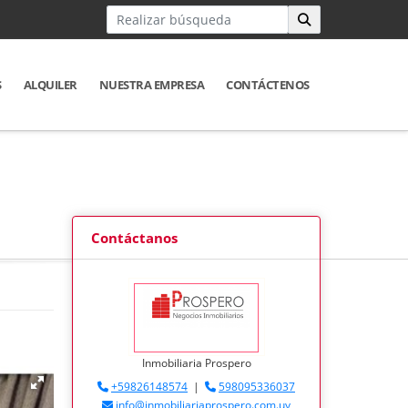
S
ALQUILER
NUESTRA EMPRESA
CONTÁCTENOS
Contáctanos
Inmobiliaria Prospero
+59826148574
|
598095336037
info@inmobiliariaprospero.com.uy