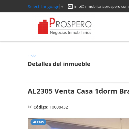
Select Language
▼
info@inmobiliariaprospero.com
Inicio
Detalles del inmueble
AL2305 Venta Casa 1dorm Braz
Código
: 10008432
AL2305