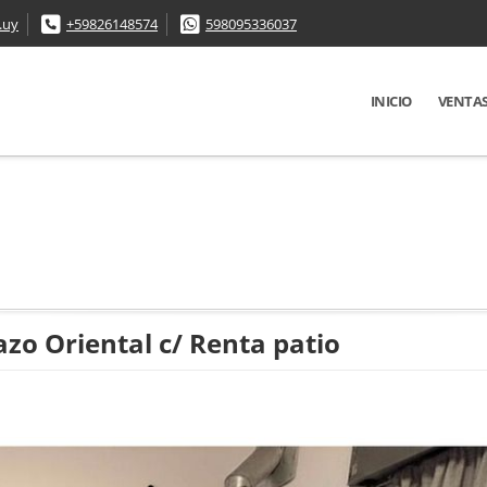
.uy
+59826148574
598095336037
INICIO
VENTA
o Oriental c/ Renta patio