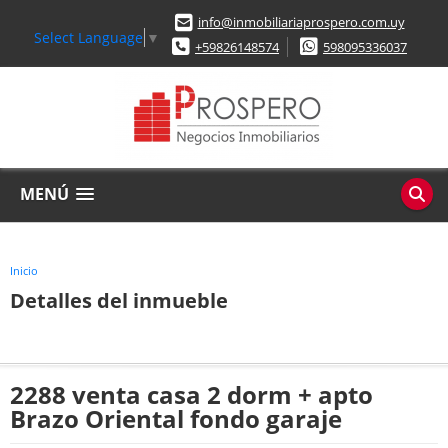
info@inmobiliariaprospero.com.uy
Select Language
▼
+59826148574
598095336037
MENÚ
Inicio
Detalles del inmueble
2288 venta casa 2 dorm + apto
Brazo Oriental fondo garaje