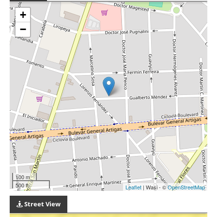
+
−
100 m
500 ft
Leaflet
| Wasi - ©
OpenStreetMap
Street View