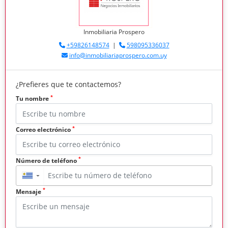
Inmobiliaria Prospero
+59826148574
|
598095336037
info@inmobiliariaprospero.com.uy
¿Prefieres que te contactemos?
*
Tu nombre
*
Correo electrónico
*
Número de teléfono
▼
*
Mensaje