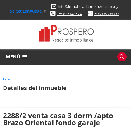
info@inmobiliariaprospero.com.uy
Select Language
▼
+59826148574
598095336037
MENÚ
Inicio
Detalles del inmueble
2288/2 venta casa 3 dorm /apto
Brazo Oriental fondo garaje