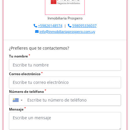
Inmobiliaria Prospero
+59826148574
|
598095336037
info@inmobiliariaprospero.com.uy
¿Prefieres que te contactemos?
*
Tu nombre
*
Correo electrónico
*
Número de teléfono
▼
*
Mensaje