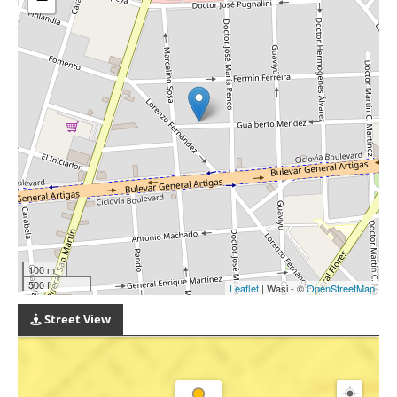
100 m
500 ft
Leaflet
| Wasi - ©
OpenStreetMap
Street View