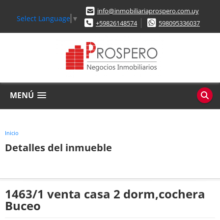
info@inmobiliariaprospero.com.uy
Select Language
▼
+59826148574
598095336037
MENÚ
Inicio
Detalles del inmueble
1463/1 venta casa 2 dorm,cochera
Buceo