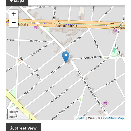
Mapa
+
−
100 m
500 ft
Leaflet
| Wasi - ©
OpenStreetMap
Street View