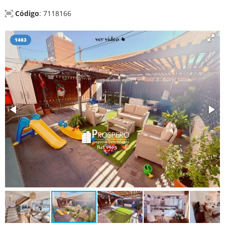
Código
: 7118166
1463