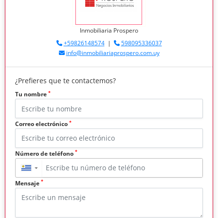
Inmobiliaria Prospero
+59826148574
|
598095336037
info@inmobiliariaprospero.com.uy
¿Prefieres que te contactemos?
*
Tu nombre
*
Correo electrónico
*
Número de teléfono
▼
*
Mensaje