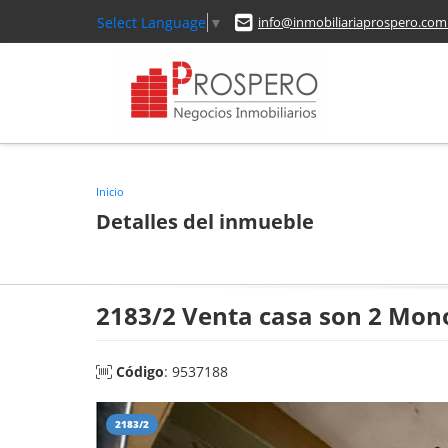
Select Language
▼
info@inmobiliariaprospero.com
Inicio
Detalles del inmueble
2183/2 Venta casa son 2 Mo
Código
: 9537188
2183/2