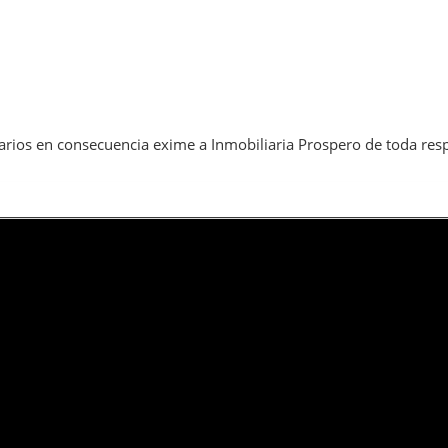
arios en consecuencia exime a Inmobiliaria Prospero de toda res