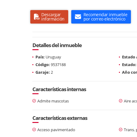
Descargar
Recomendar inmueble
información
por correo electrónico
Detalles del inmueble
País:
Uruguay
Estado
Código:
9537188
Estado:
Garaje:
2
Año con
Características internas
Admite mascotas
Aire a
Características externas
Acceso pavimentado
Trans. 