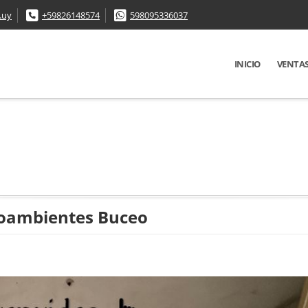
.uy
+59826148574
598095336037
INICIO
VENTA
noambientes Buceo