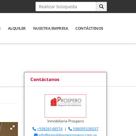
S
ALQUILER
NUESTRA EMPRESA
CONTÁCTENOS
Contáctanos
Inmobiliaria Prospero
+59826148574
|
598095336037
info@inmobiliariaprospero.com.uy