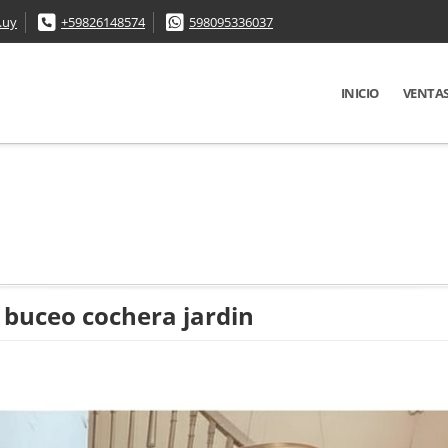
.uy
+59826148574
598095336037
INICIO
VENTA
o buceo cochera jardin