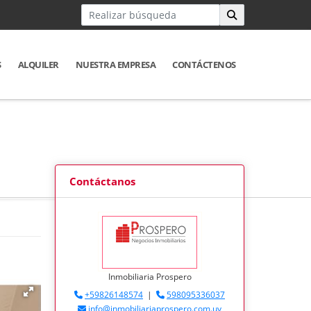
S
ALQUILER
NUESTRA EMPRESA
CONTÁCTENOS
Contáctanos
Inmobiliaria Prospero
+59826148574
|
598095336037
info@inmobiliariaprospero.com.uy