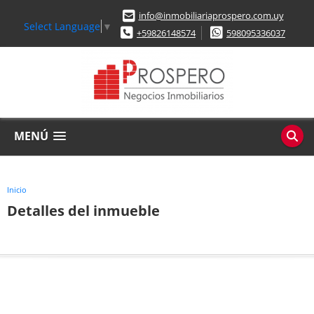
info@inmobiliariaprospero.com.uy
Select Language
▼
+59826148574
598095336037
MENÚ
Inicio
Detalles del inmueble