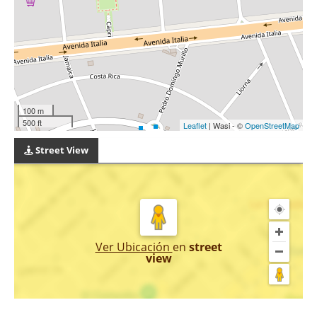
100 m
500 ft
Leaflet
| Wasi - ©
OpenStreetMap
Street View
Ver Ubicación
en
street
view