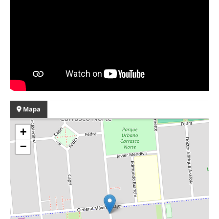
Mapa
+
−