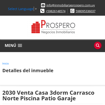
info@inmobiliariaprospero.com.uy
Select Language
▼
+59826148574
598095336037
MENÚ
Inicio
Detalles del inmueble
2030 Venta Casa 3dorm Carrasco
Norte Piscina Patio Garaje