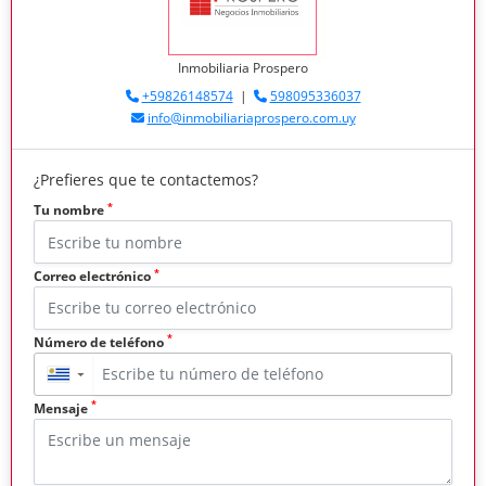
Inmobiliaria Prospero
+59826148574
|
598095336037
info@inmobiliariaprospero.com.uy
¿Prefieres que te contactemos?
*
Tu nombre
*
Correo electrónico
*
Número de teléfono
▼
*
Mensaje