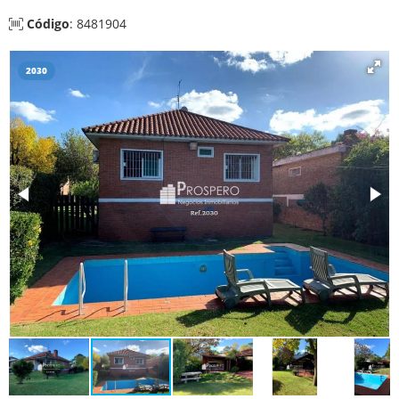
Código
: 8481904
2030