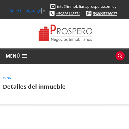
info@inmobiliariaprospero.com.uy
Select Language
▼
+59826148574
598095336037
MENÚ
Inicio
Detalles del inmueble