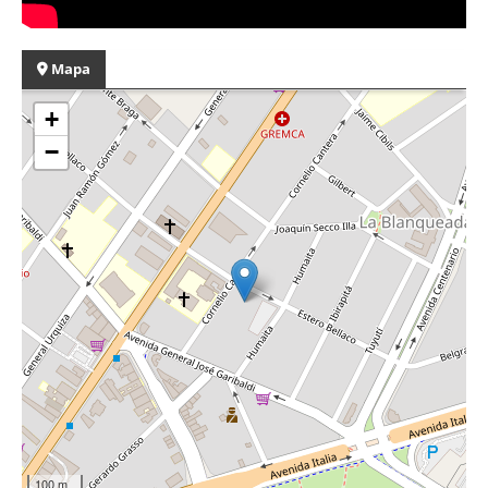
Mapa
+
−
100 m