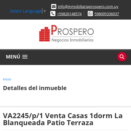
info@inmobiliariaprospero.com.uy
Select Language
▼
+59826148574
598095336037
MENÚ
Inicio
Detalles del inmueble
VA2245/p/1 Venta Casas 1dorm La
Blanqueada Patio Terraza