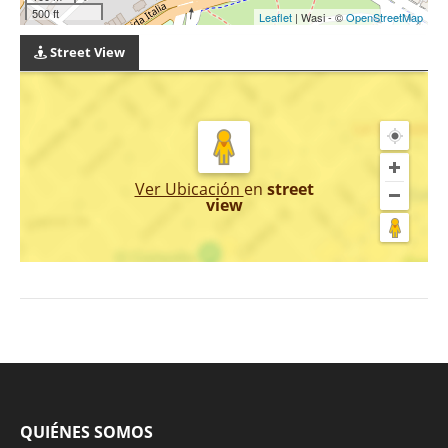
500 ft
Leaflet
| Wasi - ©
OpenStreetMap
Street View
Ver Ubicación
en
street
view
QUIÉNES SOMOS