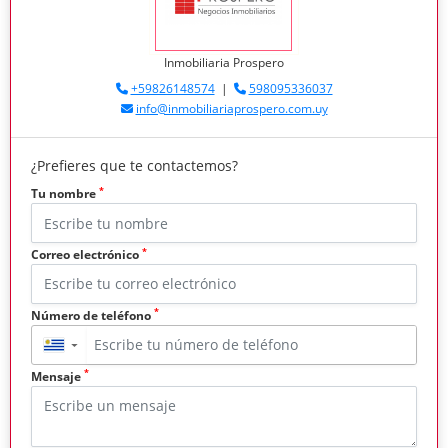
Inmobiliaria Prospero
+59826148574
|
598095336037
info@inmobiliariaprospero.com.uy
¿Prefieres que te contactemos?
*
Tu nombre
*
Correo electrónico
*
Número de teléfono
▼
*
Mensaje