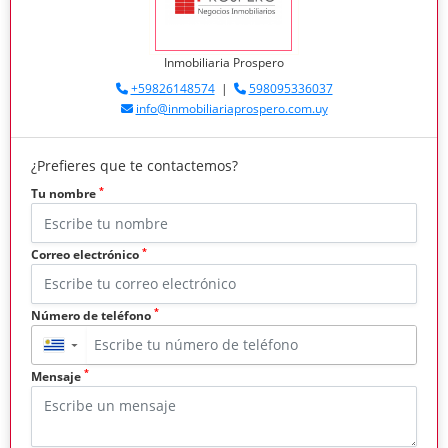
Inmobiliaria Prospero
+59826148574
|
598095336037
info@inmobiliariaprospero.com.uy
¿Prefieres que te contactemos?
*
Tu nombre
*
Correo electrónico
*
Número de teléfono
▼
*
Mensaje