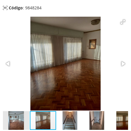
Código
: 9848284