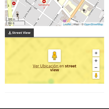
100 m
500 ft
Leaflet
| Wasi - ©
OpenStreetMap
Street View
Ver Ubicación
en
street
view