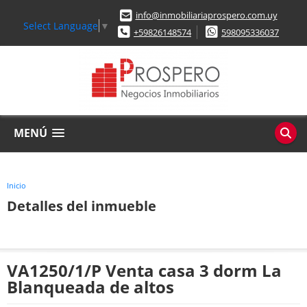
info@inmobiliariaprospero.com.uy
Select Language
▼
+59826148574
598095336037
MENÚ
Inicio
Detalles del inmueble
VA1250/1/P Venta casa 3 dorm La
Blanqueada de altos