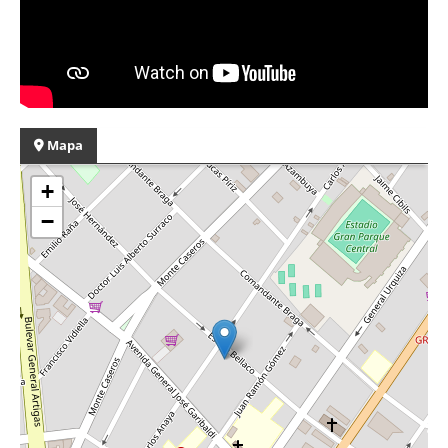
Mapa
+
−