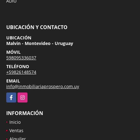
ADIU
UBICACIÓN Y CONTACTO
UBICACIÓN
Malvin - Montevideo - Uruguay
MÓVIL
598095336037
TELÉFONO
+59826148574
EMAIL
info@inmobiliariaprospero.com.uy
Facebook
Instagram
INFORMACIÓN
Inicio
Ventas
Alquiler