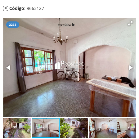
Código
: 9663127
2233