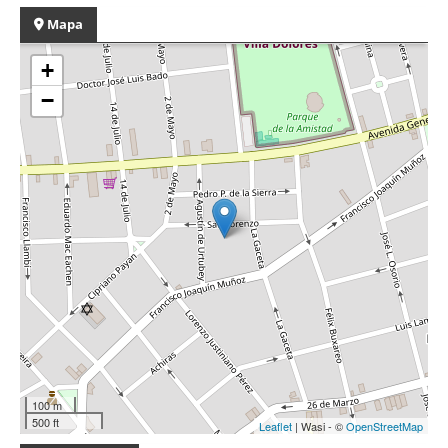
Mapa
+
−
100 m
500 ft
Leaflet
| Wasi - ©
OpenStreetMap