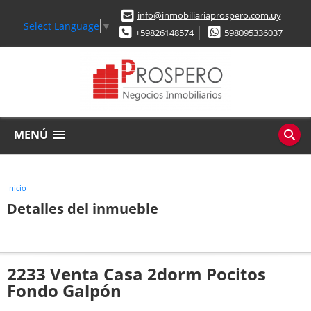
info@inmobiliariaprospero.com.uy
Select Language
▼
+59826148574
598095336037
MENÚ
Inicio
Detalles del inmueble
2233 Venta Casa 2dorm Pocitos
Fondo Galpón