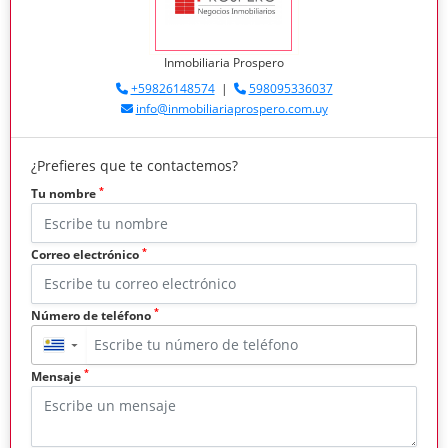
Inmobiliaria Prospero
+59826148574
|
598095336037
info@inmobiliariaprospero.com.uy
¿Prefieres que te contactemos?
*
Tu nombre
*
Correo electrónico
*
Número de teléfono
▼
*
Mensaje