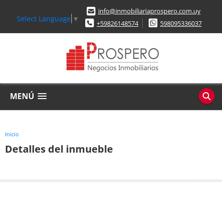
info@inmobiliariaprospero.com.uy
Select Language
▼
+59826148574
598095336037
MENÚ
Inicio
Detalles del inmueble