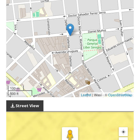
100 m
500 ft
Leaflet
| Wasi - ©
OpenStreetMap
Street View