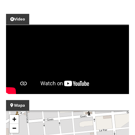
Video
Mapa
+
−