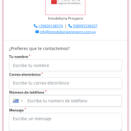
Inmobiliaria Prospero
+59826148574
|
598095336037
info@inmobiliariaprospero.com.uy
¿Prefieres que te contactemos?
*
Tu nombre
*
Correo electrónico
*
Número de teléfono
▼
*
Mensaje