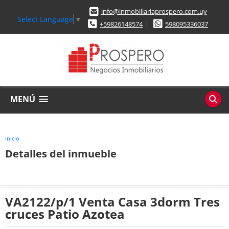
info@inmobiliariaprospero.com.uy
Select Language
▼
+59826148574
598095336037
MENÚ
Inicio
Detalles del inmueble
VA2122/p/1 Venta Casa 3dorm Tres
cruces Patio Azotea