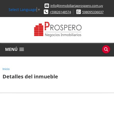
info@inmobiliariaprospero.com.uy
Select Language
▼
+59826148574
598095336037
MENÚ
Inicio
Detalles del inmueble