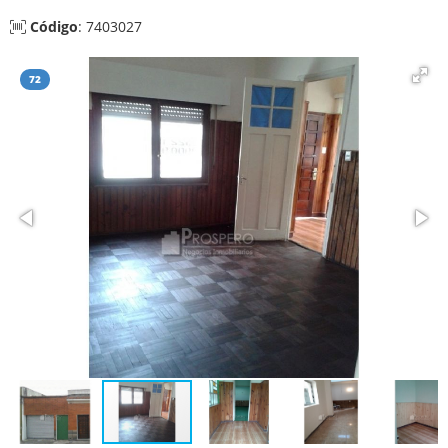
Código
: 7403027
72