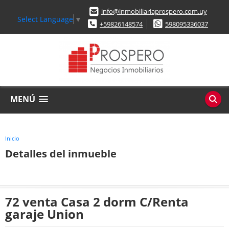
info@inmobiliariaprospero.com.uy
Select Language
▼
+59826148574
598095336037
MENÚ
Inicio
Detalles del inmueble
72 venta Casa 2 dorm C/Renta
garaje Union