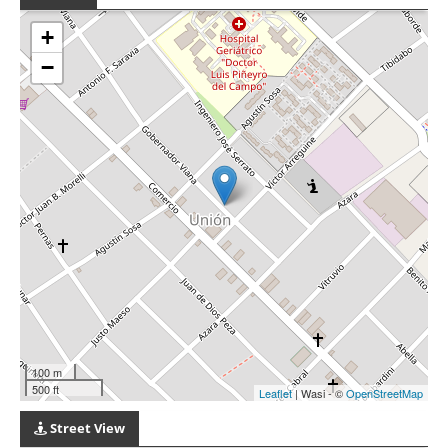
+
−
100 m
500 ft
Leaflet
| Wasi - ©
OpenStreetMap
Street View