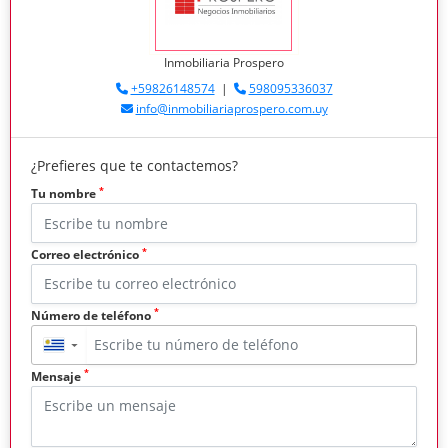
Inmobiliaria Prospero
+59826148574
|
598095336037
info@inmobiliariaprospero.com.uy
¿Prefieres que te contactemos?
*
Tu nombre
*
Correo electrónico
*
Número de teléfono
▼
*
Mensaje