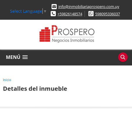
info@inmobiliariaprospero.com.uy
Select Language
▼
+59826148574
598095336037
MENÚ
Inicio
Detalles del inmueble