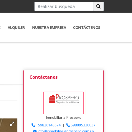
S
ALQUILER
NUESTRA EMPRESA
CONTÁCTENOS
Contáctanos
Inmobiliaria Prospero
+59826148574
|
598095336037
info@inmobiliariaprospero.com.uy