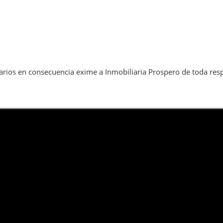
arios en consecuencia exime a Inmobiliaria Prospero de toda res