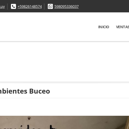
.uy
+59826148574
598095336037
INICIO
VENTA
mbientes Buceo