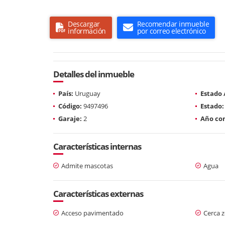
Descargar
Recomendar inmueble
información
por correo electrónico
Detalles del inmueble
País:
Uruguay
Estado
Código:
9497496
Estado:
Garaje:
2
Año con
Características internas
Admite mascotas
Agua
Características externas
Acceso pavimentado
Cerca 