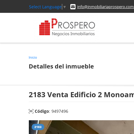
Select Language
▼
info@inmobiliariaprospero.com
Inicio
Detalles del inmueble
2183 Venta Edificio 2 Monoa
Código
: 9497496
2183