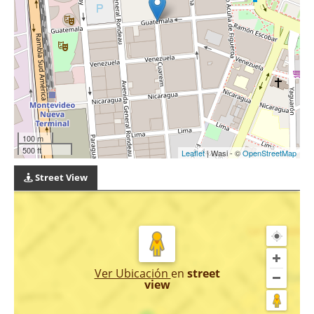
100 m
500 ft
Leaflet
| Wasi - ©
OpenStreetMap
Street View
Ver Ubicación
en
street
view