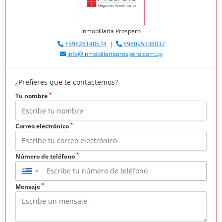
Inmobiliaria Prospero
+59826148574
|
598095336037
info@inmobiliariaprospero.com.uy
¿Prefieres que te contactemos?
*
Tu nombre
*
Correo electrónico
*
Número de teléfono
▼
*
Mensaje