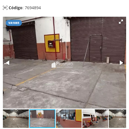
Código
: 7694894
VA1885