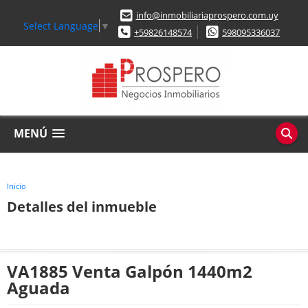
info@inmobiliariaprospero.com.uy
Select Language
▼
+59826148574
598095336037
MENÚ
Inicio
Detalles del inmueble
VA1885 Venta Galpón 1440m2
Aguada