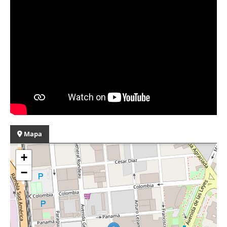
Mapa
+
−