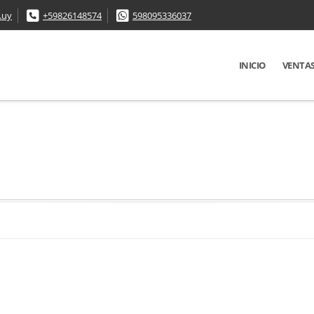
.uy
+59826148574
598095336037
INICIO
VENTA