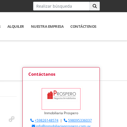
S
ALQUILER
NUESTRA EMPRESA
CONTÁCTENOS
Contáctanos
Inmobiliaria Prospero
+59826148574
|
598095336037
info@inmobiliariaprospero.com.uy