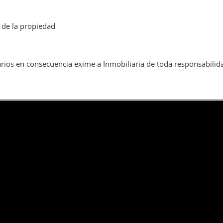
 de la propiedad
rios en consecuencia exime a Inmobiliaria de toda responsabilid