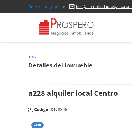
Select Language
▼
info@inmobiliariaprospero.com
Inicio
Detalles del inmueble
a228 alquiler local Centro
Código
: 8178346
a228