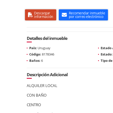
Descargar
Recomendar inmueble
información
por correo electrónico
Detalles del inmueble
País:
Uruguay
Estado
Código:
8178346
Estado:
Baños:
6
Tipo de
Descripción Adicional
ALQUILER LOCAL
CON BAÑO
CENTRO