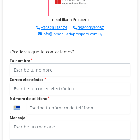
Inmobiliaria Prospero
+59826148574
|
598095336037
info@inmobiliariaprospero.com.uy
¿Prefieres que te contactemos?
*
Tu nombre
*
Correo electrónico
*
Número de teléfono
▼
*
Mensaje