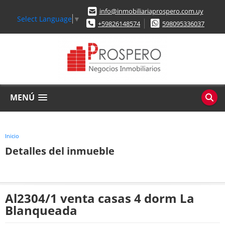
info@inmobiliariaprospero.com.uy
Select Language
▼
+59826148574
598095336037
MENÚ
Inicio
Detalles del inmueble
Al2304/1 venta casas 4 dorm La
Blanqueada