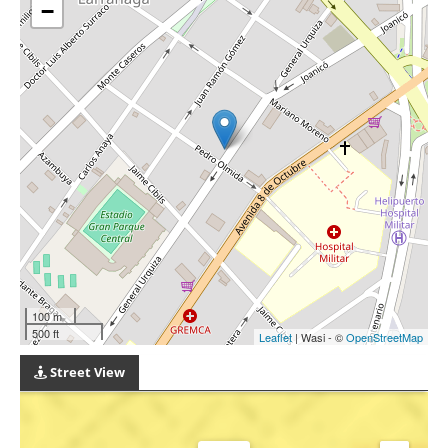
−
100 m
500 ft
Leaflet
| Wasi - ©
OpenStreetMap
Street View