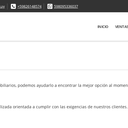
.uy
+59826148574
598095336037
INICIO
VENTA
iliarios, podemos ayudarlo a encontrar la mejor opción al moment
lizada orientada a cumplir con las exigencias de nuestros clientes.