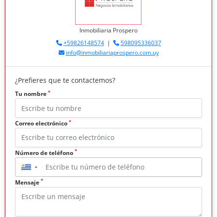
Inmobiliaria Prospero
+59826148574
|
598095336037
info@inmobiliariaprospero.com.uy
¿Prefieres que te contactemos?
*
Tu nombre
*
Correo electrónico
*
Número de teléfono
▼
*
Mensaje