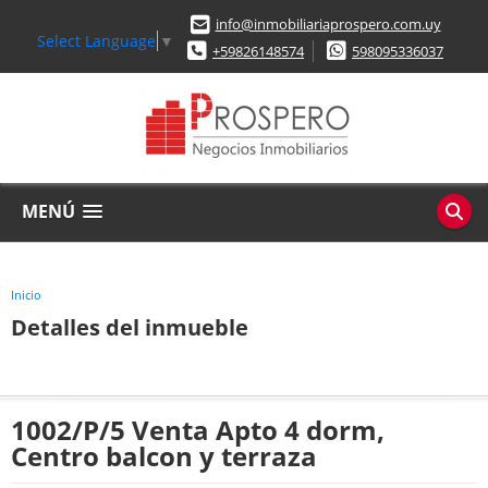
info@inmobiliariaprospero.com.uy
Select Language
▼
+59826148574
598095336037
MENÚ
Inicio
Detalles del inmueble
1002/P/5 Venta Apto 4 dorm,
Centro balcon y terraza