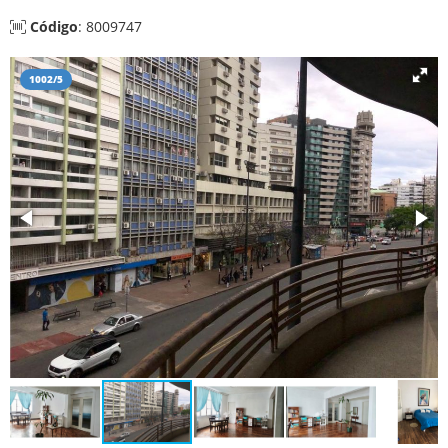
Código
: 8009747
1002/5