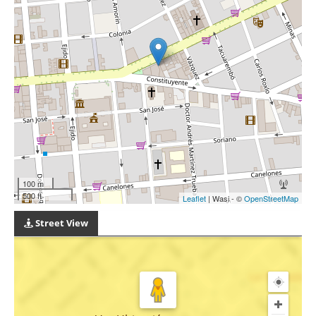
100 m
500 ft
Leaflet
| Wasi - ©
OpenStreetMap
Street View