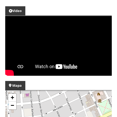
Video
Mapa
+
−