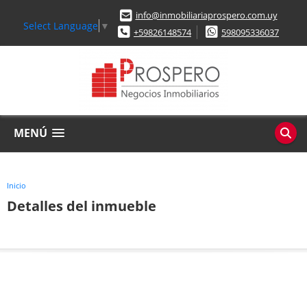
info@inmobiliariaprospero.com.uy
Select Language
▼
+59826148574
598095336037
MENÚ
Inicio
Detalles del inmueble