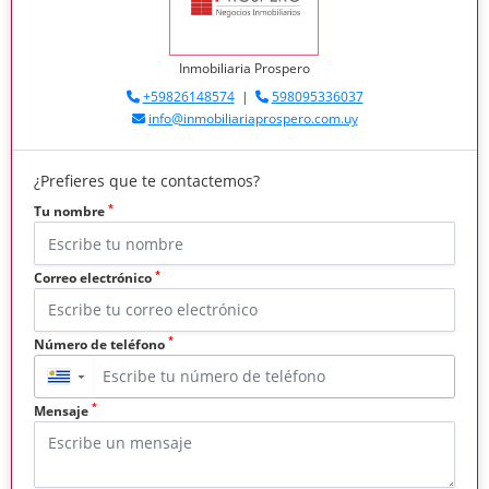
Inmobiliaria Prospero
+59826148574
|
598095336037
info@inmobiliariaprospero.com.uy
¿Prefieres que te contactemos?
*
Tu nombre
*
Correo electrónico
*
Número de teléfono
▼
*
Mensaje