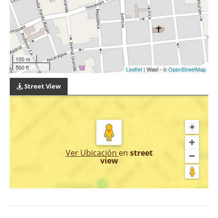
100 m
500 ft
Leaflet
| Wasi - ©
OpenStreetMap
Street View
Ver Ubicación
en
street
view