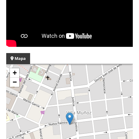
Mapa
+
−