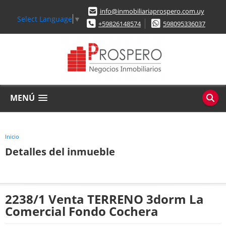
info@inmobiliariaprospero.com.uy
Select Language
▼
+59826148574
598095336037
MENÚ
Inicio
Detalles del inmueble
2238/1 Venta TERRENO 3dorm La
Comercial Fondo Cochera