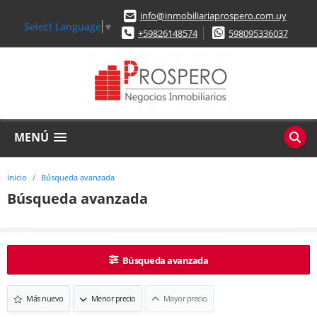
info@inmobiliariaprospero.com.uy
Select Language
▼
+59826148574
598095336037
MENÚ
Inicio
Búsqueda avanzada
Búsqueda avanzada
Búsqueda avanzada
Más nuevo
Menor precio
Mayor precio