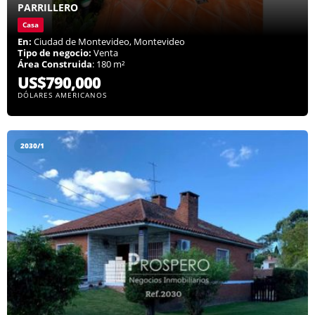
PARRILLERO
Casa
En:
Ciudad de Montevideo, Montevideo
Tipo de negocio:
Venta
Área Construida
: 180 m²
US$790,000
DÓLARES AMERICANOS
2030/1